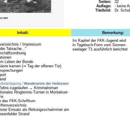
Seiten:
32
Auflage:
- keine A
Titelbild:
Dr. Schu
Inhalt:
Bemerkung:
Im Kapitel der FKK-Jugend wird
sverzeichnis / Impressum
in Tagebuch-Form vom Sonnen-
 die Tatsache...”
seelager '71 ausführlich berichtet
schäftsordnung
ationen
m Leben der Bünde
Gäste kamen (⇒ Tag der offenen Tür)
esprechungen
port
gend
dleitertagung /
Wanderpreis der Heliozoen
Zebra zugelaufen →
Kriminalroman
tionales Ringtennis-Turnier in Montalivet-
ns
in das FKK-Schrifttum
iftenverzeichnis
rster Einsatz als Rettungsschwimmer am
senfelder Strand