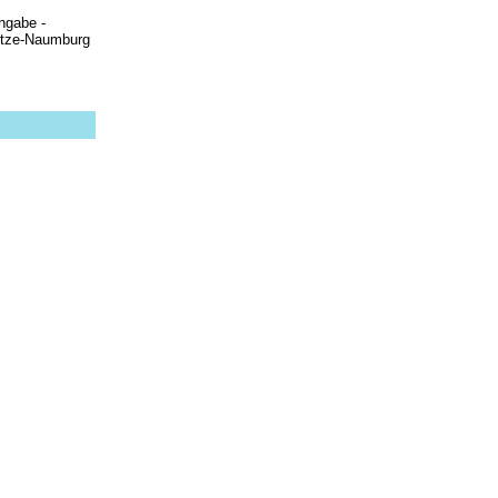
ngabe -
ltze-Naumburg