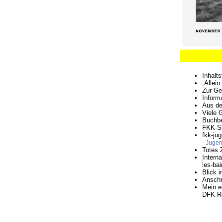
Inhalt
„Allein
Zur Ge
Inform
Aus de
Viele 
Buchb
FKK-S
fkk-ju
- Jugen
Totes 
Interna
les-bai
Blick 
Anschr
Mein e
DFK-Ro