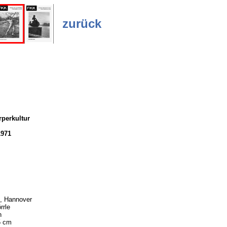
zurück
perkultur
1971
, Hannover
rrle
h
5 cm