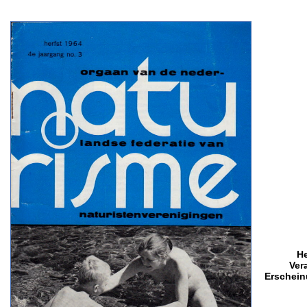
H
Ver
Erschein