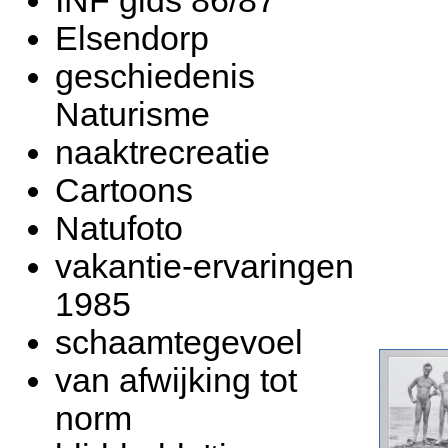
INF gids 86/87
Elsendorp
geschiedenis
Naturisme
naaktrecreatie
Cartoons
Natufoto
vakantie-ervaringen
1985
schaamtegevoel
van afwijking tot
norm