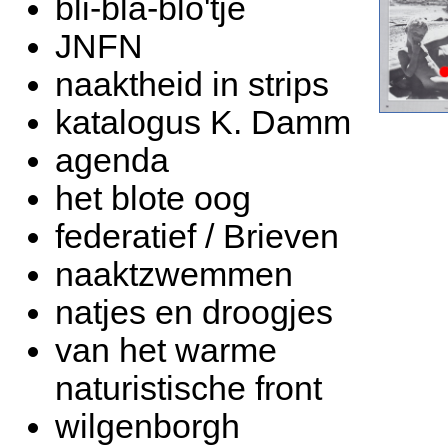
bli-bla-blo'tje
JNFN
naaktheid in strips
katalogus K. Damm
agenda
het blote oog
federatief / Brieven
naaktzwemmen
natjes en droogjes
van het warme
naturistische front
wilgenborgh