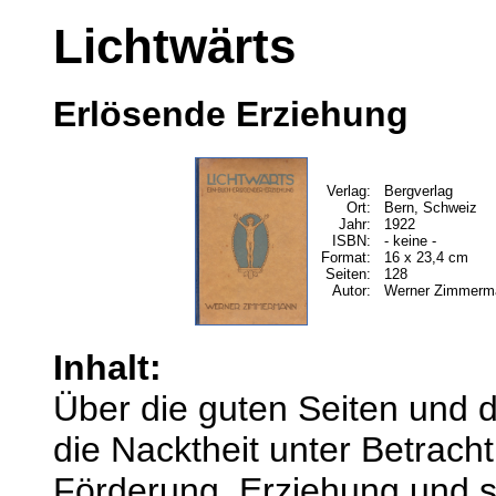
Lichtwärts
Erlösende Erziehung
Verlag:
Bergverlag
Ort:
Bern, Schweiz
Jahr:
1922
ISBN:
- keine -
Format:
16 x 23,4 cm
Seiten:
128
Autor:
Werner Zimmerm
Inhalt:
Über die guten Seiten und di
die Nacktheit unter Betrach
Förderung, Erziehung und s