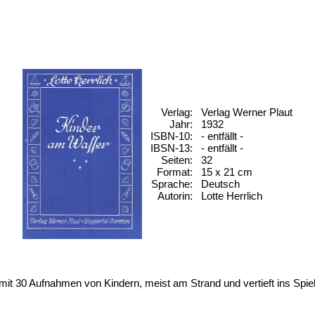
Verlag:
Verlag Werner Plaut
Jahr:
1932
ISBN-10:
- entfällt -
IBSN-13:
- entfällt -
Seiten:
32
Format:
15 x 21 cm
Sprache:
Deutsch
Autorin:
Lotte Herrlich
mit 30 Aufnahmen von Kindern, meist am Strand und vertieft ins Spiel