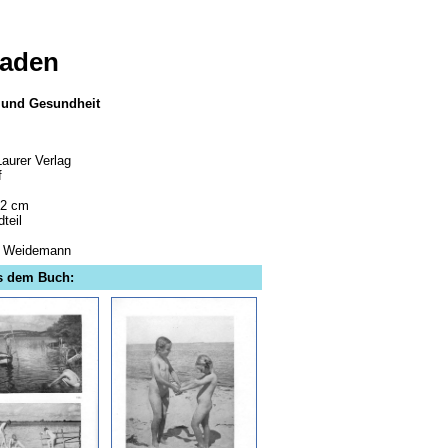
aden
t und Gesundheit
Laurer Verlag
f
22 cm
dteil
 Weidemann
us dem Buch: