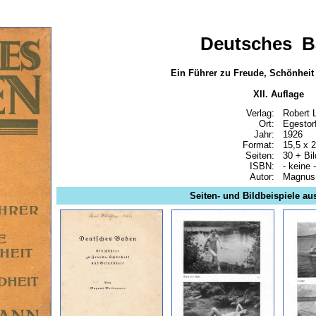
Deutsches B
Ein Führer zu Freude, Schönhei
XII. Auflage
Verlag:
Robert 
Ort:
Egestor
Jahr:
1926
Format:
15,5 x 
Seiten:
30 + Bil
ISBN:
- keine -
Autor:
Magnus
Seiten- und Bildbeispiele a