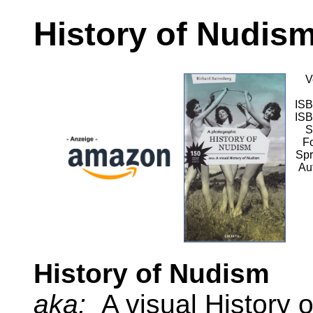
History of Nudis
V
ISB
ISB
S
F
Spr
Au
History of Nudism
aka:
A visual History 