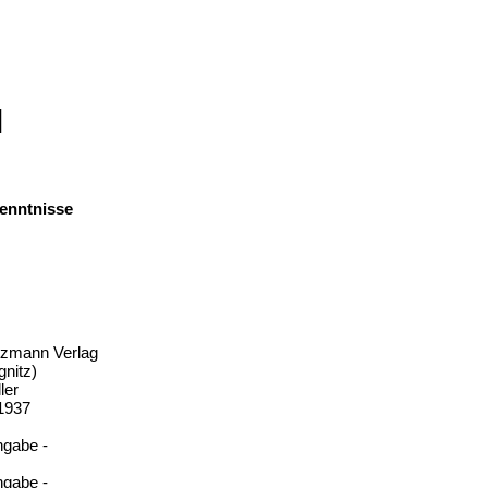
l
enntnisse
itzmann Verlag
gnitz)
ler
 1937
ngabe -
ngabe -