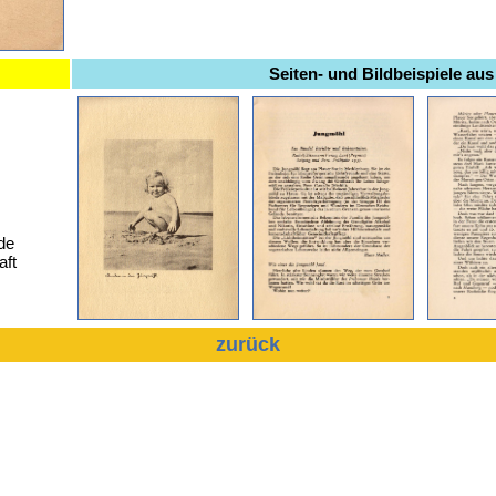
Seiten- und Bildbeispiele aus
de
aft
zurück