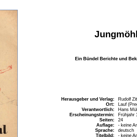
Jungmöh
Ein Bündel Berichte und Bek
Herausgeber und Verlag:
Rudolf Z
Ort:
Lauf (Pre
Verantwortlich:
Hans Mül
Erscheinungstermin:
Frühjahr
Seiten:
24
Auflage:
- keine A
Sprache:
deutsch
Titelbild:
- keine A