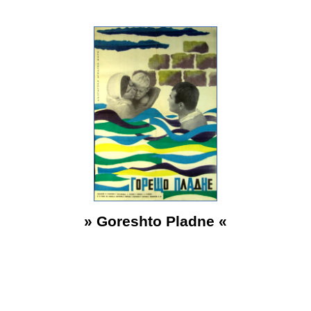
»
Goreshto Pladne
«