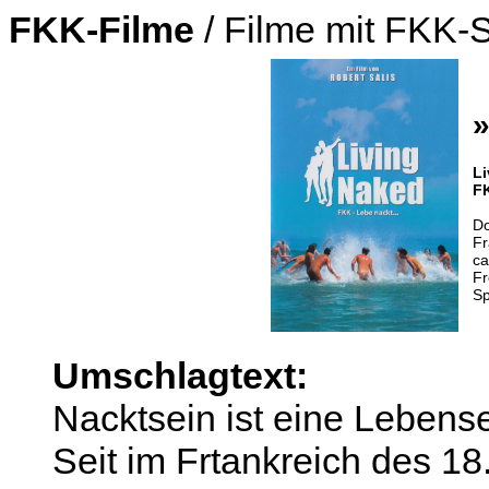
FKK-Filme
/ Filme mit FKK-
»
Li
FK
Do
Fr
ca
Fr
Sp
Umschlagtext:
Nacktsein ist eine Lebense
Seit im Frtankreich des 18