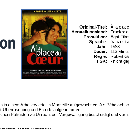
Original-Titel:
À la plac
Herstellungsland:
Frankreic
Prosuktion:
Agat Film
Sprache:
französis
Jahr:
1998
Dauer:
113 Minu
Regie:
Robert G
FSK:
- nicht gep
n einem Arbeiterviertel in Marseille aufgewachsen. Als Bébé achtzeh
n mit Überraschung und Freude aufgenommen.
chen Polizisten zu Unrecht der Vergewaltigung beschuldigt und verh