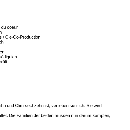
e du coeur
h
s / Cie-Co-Production
ch
ten
uédiguian
rüft -
n und Clim sechzehn ist, verlieben sie sich. Sie wird
aftet. Die Familien der beiden müssen nun darum kämpfen,