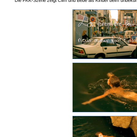
Die FKK-Szene zeigt Clim und Bébé als Kinder beim unbekü