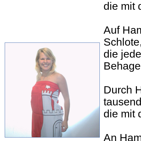
die mit
Auf Ham
Schlote
die jed
Behage
Durch H
tausend
die mit
An Ham