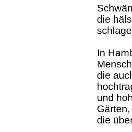
Schwän
die häl
schlage
In Hamb
Mensch
die auc
hochtra
und ho
Gärten,
die übe