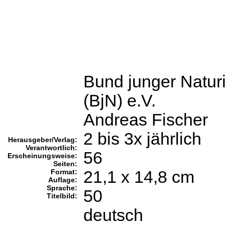
Bund junger Natur
(BjN) e.V.
Andreas Fischer
2 bis 3x jährlich
Herausgeber/Verlag:
Verantwortlich:
56
Erscheinungsweise:
Seiten:
Format:
21,1 x 14,8 cm
Auflage:
Sprache:
50
Titelbild:
deutsch