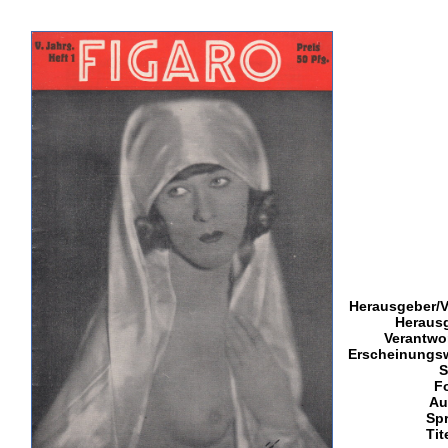
Herausgeber/V
Heraus
Verantwor
Erscheinungs
S
F
Au
Sp
Tit