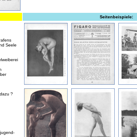
Seitenbeispiele:
rafens
und Seele
elweiberei
n
über
 dazu ?
 jugend-