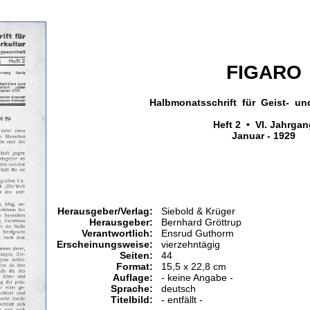
FIGARO
Halbmonatsschrift für Geist- un
Heft 2 • VI. Jahrgan
Januar - 1929
Herausgeber/Verlag:
Siebold & Krüger
Herausgeber:
Bernhard Gröttrup
Verantwortlich:
Ensrud Guthorm
Erscheinungsweise:
vierzehntägig
Seiten:
44
Format:
15,5 x 22,8 cm
Auflage:
- keine Angabe -
Sprache:
deutsch
Titelbild:
- entfällt -