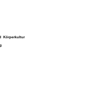
d Körperkultur
g