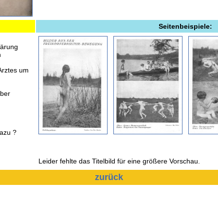
Seitenbeispiele:
lärung
n
Arztes um
über
azu ?
Leider fehlte das Titelbild für eine größere Vorschau.
zurück