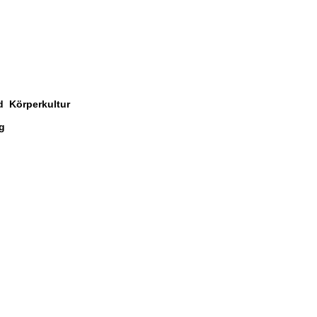
d Körperkultur
g