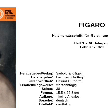
FIGARO
Halbmonatsschrift für Geist- un
Heft 3 • VI. Jahrgan
Februar - 1929
Herausgeber/Verlag:
Siebold & Krüger
Herausgeber:
Bernhard Gröttrup
Verantwortlich:
Ensrud Guthorm
Erscheinungsweise:
vierzehntägig
Seiten:
38
Format:
15,5 x 22,8 cm
Auflage:
- keine Angabe -
Sprache:
deutsch
Titelbild:
- entfällt -