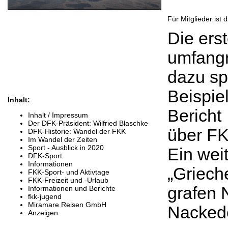
Für Mitglieder ist
Die ers
umfangr
dazu s
Beispie
Inhalt:
Bericht
Inhalt / Impressum
Der DFK-Präsident: Wilfried Blaschke
über FK
DFK-Historie: Wandel der FKK
Im Wandel der Zeiten
Sport - Ausblick in 2020
Ein wei
DFK-Sport
Informationen
„Griech
FKK-Sport- und Aktivtage
FKK-Freizeit und -Urlaub
grafen 
Informationen und Berichte
fkk-jugend
Miramare Reisen GmbH
Nackede
Anzeigen