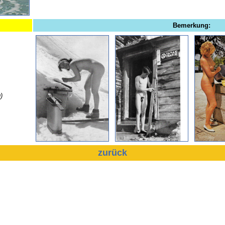
Bemerkung:
)
zurück