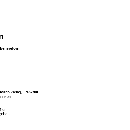
n
Lebensreform
5
mann-Verlag, Frankfurt
enhusen
,4 cm
gabe -