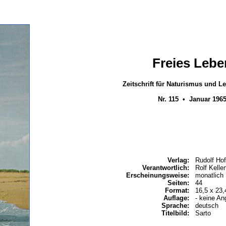
Freies Lebe
Zeitschrift für Naturismus und 
Nr. 115 • Januar 196
Verlag:
Rudolf Hof
Verantwortlich:
Rolf Kell
Erscheinungsweise:
monatlich
Seiten:
44
Format:
16,5 x 23
Auflage:
- keine An
Sprache:
deutsch
Titelbild:
Sarto