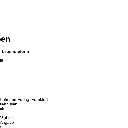
ben
nd Lebensreform
66
 Hofmann-Verlag, Frankfurt
ellenhusen
ich
 23,4 cm
 Angabe -
h