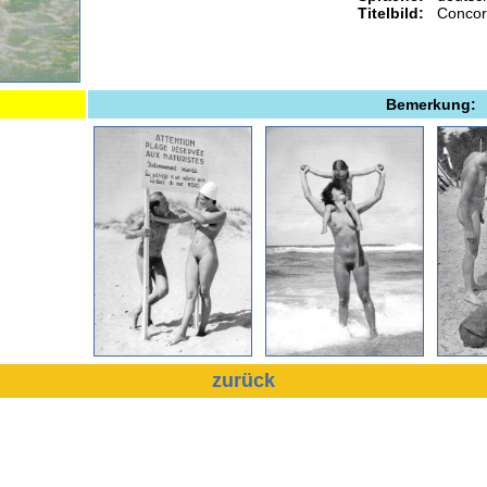
Titelbild:
Concor
Bemerkung:
zurück