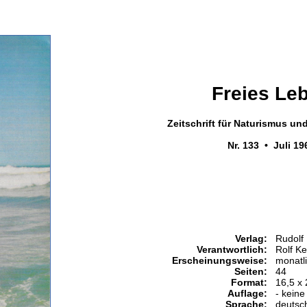
Freies Le
Zeitschrift für Naturismus u
Nr. 133 • Juli 19
Verlag:
Rudolf
Verantwortlich:
Rolf K
Erscheinungsweise:
monatl
Seiten:
44
Format:
16,5 x
Auflage:
- keine
Sprache:
deutsc