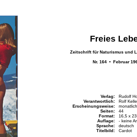
Freies Leb
Zeitschrift für Naturismus und
Nr. 164 • Februar 19
Verlag:
Rudolf H
Verantwortlich:
Rolf Kel
Erscheinungsweise:
monatlic
Seiten:
44
Format:
16,5 x 2
Auflage:
- keine A
Sprache:
deutsch
Titelbild:
Cardot