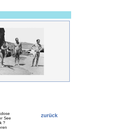
kdose
zurück
er See
k ?
eren