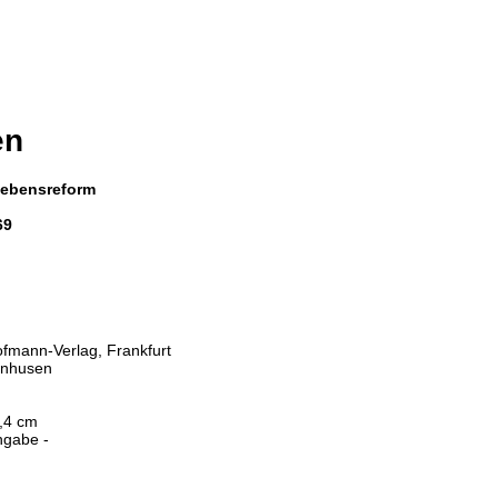
en
 Lebensreform
69
ofmann-Verlag, Frankfurt
lenhusen
h
3,4 cm
ngabe -