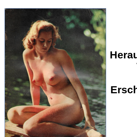
Herau
Ersc