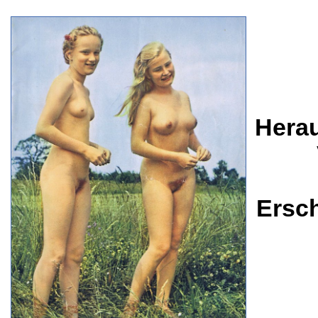
Herau
Ersc