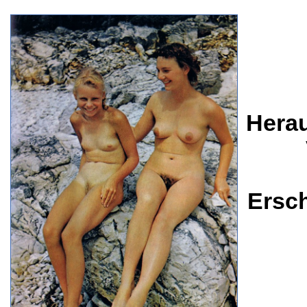
Herau
Ersc