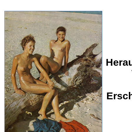
Herau
Ersc