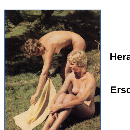
Hera
Ers