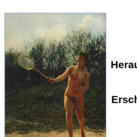
Hera
Ersc