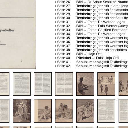
• Seite 26
Bild
→ Dr. Arthur Schultze-Naum
• Seite 27
Textbeitrag:
(der ruf) internationa
• Seite 28
Textbeitrag:
(der ruf) finnlandfa
• Seite 29
Textbeitrag:
(der ruf) finnlandfa
• Seite 30
Textbeitrag:
(der ruf) brief aus 
• Seite 31
Bild
→ Fotos: Dr. Werner Loges
• Seite 32
Bild
→ Fotos: Foto-Werner
(links
• Seite 33
Bild
→ Fotos: Gottfried Borrmann
• Seite 34
Bild
→ Fotos: Dr. Werner Loges
• Seite 35
Textbeitrag:
(der ruf) wormser t
• Seite 36
Textbeitrag:
(der ruf) wormser t
• Seite 37
Textbeitrag:
(der ruf) wormser t
• Seite 38
Textbeitrag:
(der ruf) anschriften
• Seite 39
Bild
→ Hajo Ortil
• Seite 40
Rücktitel
→ Foto: Hajo Ortil
• Seite 41
Schutzumschlag
mit Textbeitrag
• Seite 42
Schutzumschlag
mit Textbeitrag: