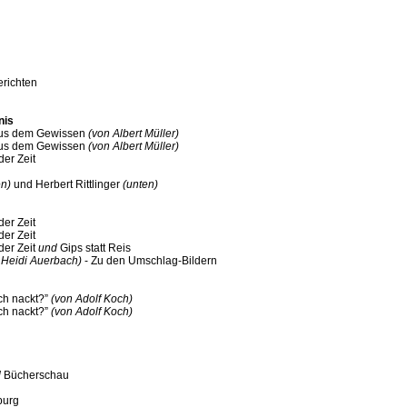
erichten
nis
aus dem Gewissen
(von Albert Müller)
aus dem Gewissen
(von Albert Müller)
der Zeit
n)
und Herbert Rittlinger
(unten)
der Zeit
der Zeit
der Zeit
und
Gips statt Reis
 Heidi Auerbach)
- Zu den Umschlag-Bildern
ich nackt?”
(von Adolf Koch)
ich nackt?”
(von Adolf Koch)
d
Bücherschau
burg