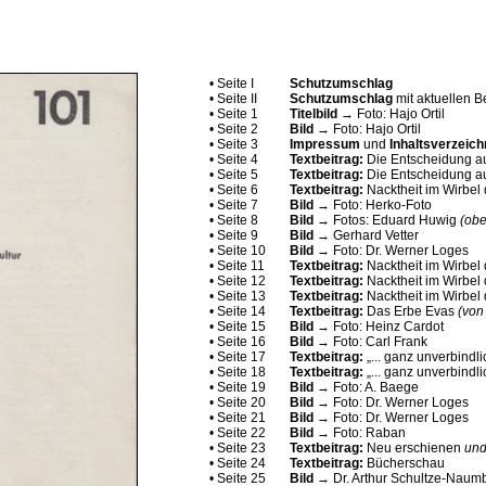
• Seite I
Schutzumschlag
• Seite II
Schutzumschlag
mit aktuellen B
• Seite 1
Titelbild
→ Foto: Hajo Ortil
• Seite 2
Bild
→ Foto: Hajo Ortil
• Seite 3
Impressum
und
Inhaltsverzeich
• Seite 4
Textbeitrag:
Die Entscheidung 
• Seite 5
Textbeitrag:
Die Entscheidung 
• Seite 6
Textbeitrag:
Nacktheit im Wirbel 
• Seite 7
Bild
→ Foto: Herko-Foto
• Seite 8
Bild
→ Fotos: Eduard Huwig
(obe
• Seite 9
Bild
→ Gerhard Vetter
• Seite 10
Bild
→ Foto: Dr. Werner Loges
• Seite 11
Textbeitrag:
Nacktheit im Wirbel 
• Seite 12
Textbeitrag:
Nacktheit im Wirbel 
• Seite 13
Textbeitrag:
Nacktheit im Wirbel 
• Seite 14
Textbeitrag:
Das Erbe Evas
(von
• Seite 15
Bild
→ Foto: Heinz Cardot
• Seite 16
Bild
→ Foto: Carl Frank
• Seite 17
Textbeitrag:
„... ganz unverbindl
• Seite 18
Textbeitrag:
„... ganz unverbindl
• Seite 19
Bild
→ Foto: A. Baege
• Seite 20
Bild
→ Foto: Dr. Werner Loges
• Seite 21
Bild
→ Foto: Dr. Werner Loges
• Seite 22
Bild
→ Foto: Raban
• Seite 23
Textbeitrag:
Neu erschienen
un
• Seite 24
Textbeitrag:
Bücherschau
• Seite 25
Bild
→ Dr. Arthur Schultze-Naum