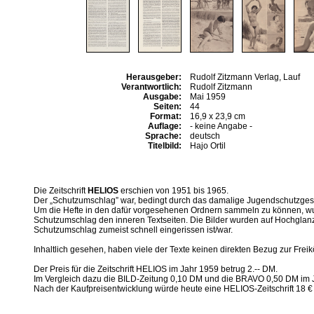
Herausgeber:
Rudolf Zitzmann Verlag, Lauf
Verantwortlich:
Rudolf Zitzmann
Ausgabe:
Mai 1959
Seiten:
44
Format:
16,9 x 23,9 cm
Auflage:
- keine Angabe -
Sprache:
deutsch
Titelbild:
Hajo Ortil
Die Zeitschrift
HELIOS
erschien von 1951 bis 1965.
Der „Schutzumschlag” war, bedingt durch das damalige Jugendschutzgesetz,
Um die Hefte in den dafür vorgesehenen Ordnern sammeln zu können, wur
Schutzumschlag den inneren Textseiten. Die Bilder wurden auf Hochglanzp
Schutzumschlag zumeist schnell eingerissen ist/war.
Inhaltlich gesehen, haben viele der Texte keinen direkten Bezug zur Freikö
Der Preis für die Zeitschrift HELIOS im Jahr 1959 betrug 2.-- DM.
Im Vergleich dazu die BILD-Zeitung 0,10 DM und die BRAVO 0,50 DM im 
Nach der Kaufpreisentwicklung würde heute eine HELIOS-Zeitschrift 18 €