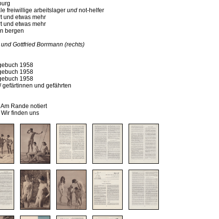
burg
le freiwillige arbeitslager
und
not-helfer
hrt und etwas mehr
hrt und etwas mehr
den bergen
) und Gottfried Borrmann
(rechts)
agebuch 1958
agebuch 1958
agebuch 1958
 / gefärtinnen und gefährten
: Am Rande notiert
 Wir finden uns