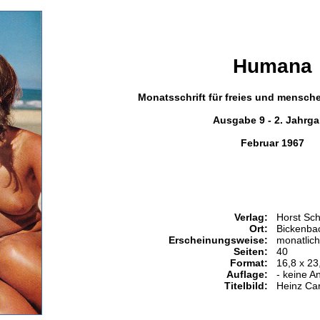
Humana
Monatsschrift für freies und mensc
Ausgabe 9 - 2. Jahrg
Februar 1967
Verlag:
Horst Sch
Ort:
Bickenba
Erscheinungsweise:
monatlich
Seiten:
40
Format:
16,8 x 23
Auflage:
- keine A
Titelbild:
Heinz Ca