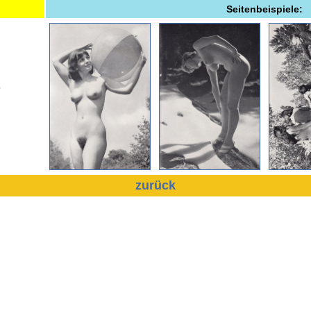
Seitenbeispiele:
”
zurück