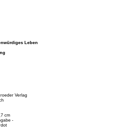
henwürdiges Leben
ang
roeder Verlag
ch
,7 cm
ngabe -
rdot