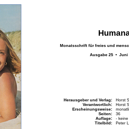
Human
Monatsschrift für freies und men
Ausgabe 25 • Juni
Herausgeber und Verlag:
Horst 
Verantwortlich:
Horst 
Erscheinungsweise:
monatl
Seiten:
36
Auflage:
- keine
Titelbild:
Peter 