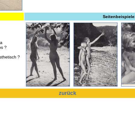
Seitenbeispiele
ra
os ?
thetisch ?
zurück