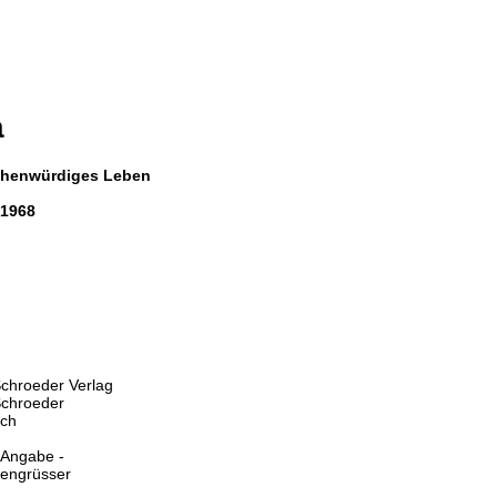
a
schenwürdiges Leben
 1968
Schroeder Verlag
Schroeder
ich
 Angabe -
Lengrüsser