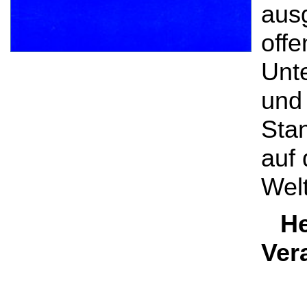
aus
offe
Unte
und 
Sta
auf
Wel
He
Ver