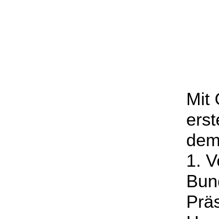
Mit
ers
de
1. 
Bun
Prä