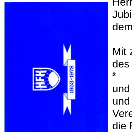
Her
Jub
dem
Mit 
des
²
und
und
Vere
die 