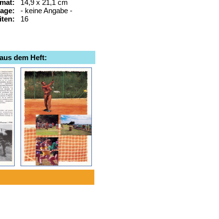
mat:
14,9 x 21,1 cm
lage:
- keine Angabe -
iten:
16
 aus dem Heft: