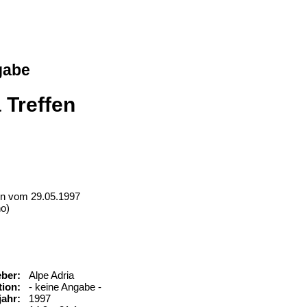
gabe
 Treffen
en vom 29.05.1997
no)
ber:
Alpe Adria
ion:
- keine Angabe -
ahr:
1997