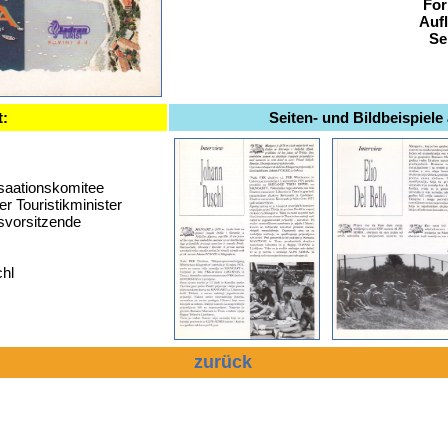
For
Auf
Se
t:
Seiten- und Bildbeispiele
saationskomitee
r Touristikminister
svorsitzende
chl
zurück