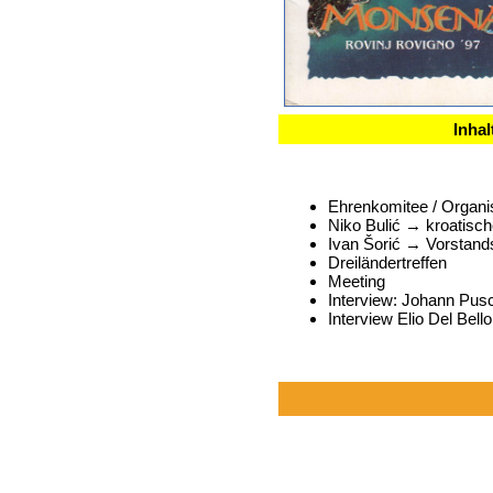
Inhal
Ehrenkomitee / Organi
Niko Bulić → kroatische
Ivan Šorić → Vorstand
Dreiländertreffen
Meeting
Interview: Johann Pus
Interview Elio Del Bello