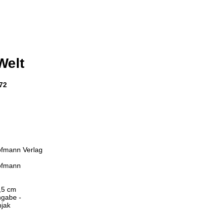
Welt
72
ofmann Verlag
ofmann
,5 cm
ngabe -
njak