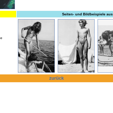
Seiten- und Bildbeispiele aus
ße
zurück