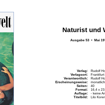
Naturist und 
Ausgabe 53 • Mai 19
Verlag:
Rudolf H
Verlagsort:
Frankfurt
Verantwortlich:
Rudolf H
Erscheinungsweise:
monatlich
Seiten:
40
Format:
16,4 x 23
Auflage:
- keine A
Titelbild:
Lilo Kore