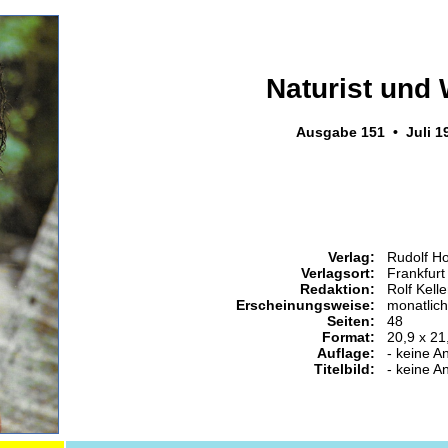
Naturist und 
Ausgabe 151 • Juli 1
Verlag:
Rudolf H
Verlagsort:
Frankfurt
Redaktion:
Rolf Kell
Erscheinungsweise:
monatlich
Seiten:
48
Format:
20,9 x 21
Auflage:
- keine A
Titelbild:
- keine A