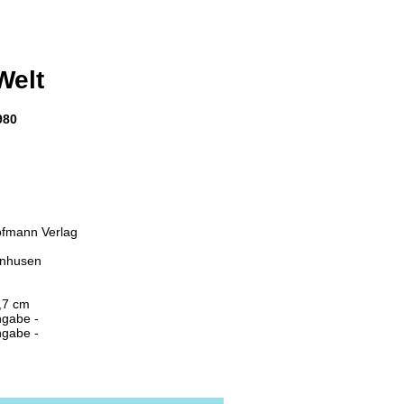
Welt
980
ofmann Verlag
enhusen
,7 cm
ngabe -
ngabe -