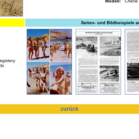
Modell:
Cherie
Seiten- und Bildbeispiele 
egistery
nds
zurück