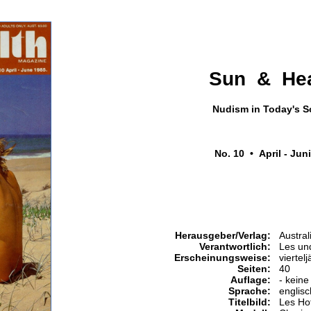
Sun & Hea
Nudism in Today's S
No. 10 • April - Jun
Herausgeber/Verlag:
Austral
Verantwortlich:
Les un
Erscheinungsweise:
viertelj
Seiten:
40
Auflage:
- keine
Sprache:
englisc
Titelbild:
Les Ho