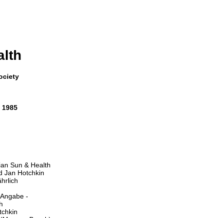
lth
ociety
i 1985
ian Sun & Health
d Jan Hotchkin
ährlich
 Angabe -
h
tchkin