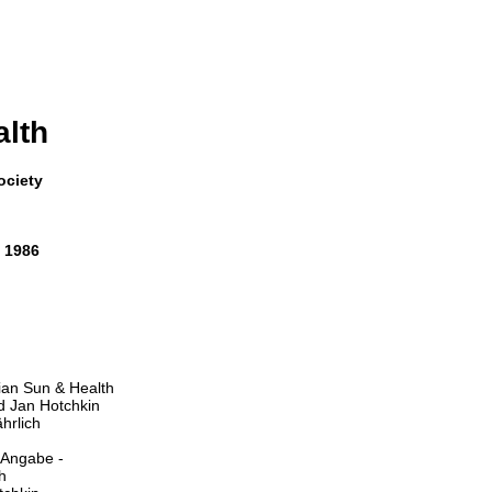
lth
ociety
i 1986
ian Sun & Health
d Jan Hotchkin
ährlich
 Angabe -
h