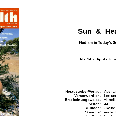
Sun & Hea
Nudism in Today's S
No. 14 • April - Jun
Herausgeber/Verlag:
Austral
Verantwortlich:
Les un
Erscheinungsweise:
viertelj
Seiten:
44
Auflage:
- keine
Sprache:
englisc