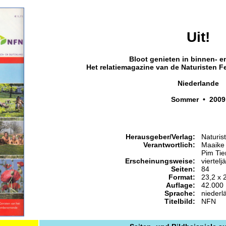
Uit!
Bloot genieten in binnen- e
Het relatiemagazine van de Naturisten F
Niederlande
Sommer • 2009
Herausgeber/Verlag:
Naturis
Verantwortlich:
Maaike
Pim Ti
Erscheinungsweise:
viertelj
Seiten:
84
Format:
23,2 x 
Auflage:
42.000
Sprache:
niederl
Titelbild:
NFN