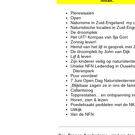
Inhalt:
Pierewaaien
Open
Naturisme in Zuid-Engeland: my c
Naturistische locaties in Zuid-Eng
De droomplek
Het UIT! Kompas van Ilja Gort
Zonnig leven!
Hemd van het lijf in gesprek met 
De droomplek by John van Dijk
Lijf & leven
Zijn kinderer veilig op naturistent
Unieke NFN Ledendag in Ouweh
Dierenpark
Puur voordeel
7 Juni Open Dag Naturistenterrei
„Blijkbaar zagen ze in ons de famil
Callantsoog
Topprestaties... en ontspanning i
Horen, zien & lezen
Poedelnaakt peddelen met de N
Uitkijk
Van de NFN