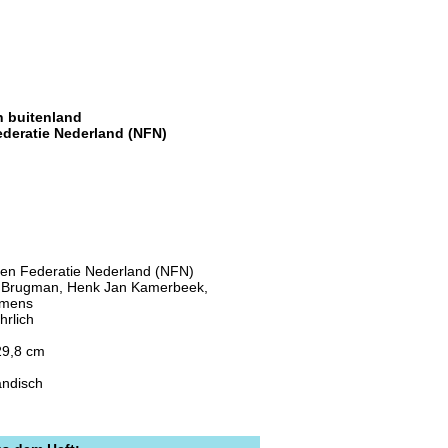
n buitenland
ederatie Nederland (NFN)
ten Federatie Nederland (NFN)
 Brugman, Henk Jan Kamerbeek,
emens
ährlich
29,8 cm
ändisch