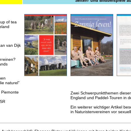
Seiten- und Bildbeispiele a
up of tea
eland
Jan van Dijk
erreinen?
ands
nen
ie naturel”
n Piemonte
Zwei Schwerpunktthemen dieser 
England und Paddel-Touren in d
KSR
Ein weiterer wichtiger Artikel bes
in Naturistenvereinen vor sexuel