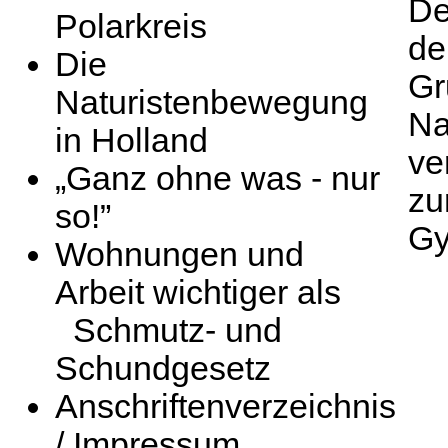
De
Polarkreis
de
Die
Gr
Naturistenbewegung
Na
in Holland
ve
„Ganz ohne was - nur
zu
so!”
Gy
Wohnungen und
Arbeit wichtiger als
Schmutz- und
Schundgesetz
Anschriftenverzeichnis
/ Impressum