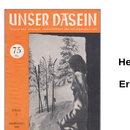
He
Er