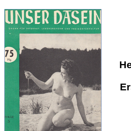
He
Er