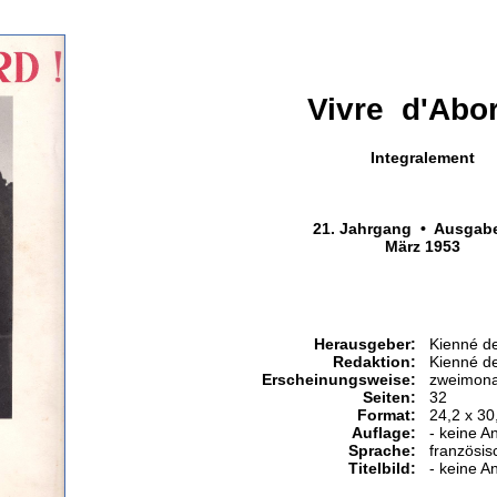
Vivre d'Abor
Integralement
21. Jahrgang • Ausgab
März 1953
Herausgeber:
Kienné d
Redaktion:
Kienné d
Erscheinungsweise:
zweimona
Seiten:
32
Format:
24,2 x 30
Auflage:
- keine A
Sprache:
französis
Titelbild:
- keine A