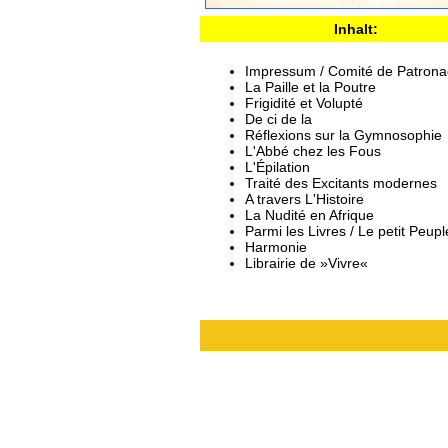
Inhalt:
Impressum / Comité de Patron
La Paille et la Poutre
Frigidité et Volupté
De ci de la
Réflexions sur la Gymnosophie
L'Abbé chez les Fous
L'Épilation
Traité des Excitants modernes
A travers L'Histoire
La Nudité en Afrique
Parmi les Livres / Le petit Peupl
Harmonie
Librairie de »Vivre«