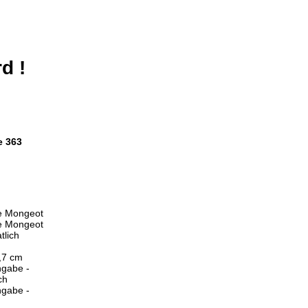
d !
e 363
e Mongeot
e Mongeot
tlich
,7 cm
ngabe -
ch
ngabe -