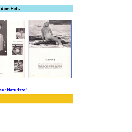
 dem Heft:
eur Naturiste”