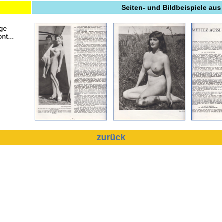
Seiten- und Bildbeispiele aus
ge
nt...
zurück