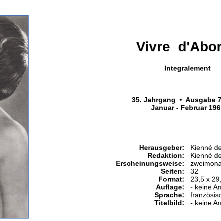
Vivre d'Abor
Integralement
35. Jahrgang • Ausgabe 7
Januar - Februar 196
Herausgeber:
Kienné d
Redaktion:
Kienné d
Erscheinungsweise:
zweimonat
Seiten:
32
Format:
23,5 x 29
Auflage:
- keine A
Sprache:
französis
Titelbild:
- keine A