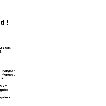
d !
3 / 404
1
e Mongeot
e Mongeot
lich
,9 cm
ngabe -
ch
ngabe -