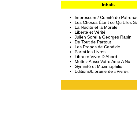
Inhalt:
Impressum / Comité de Patrona
Les Choses Ètant ce Qu'Elles So
La Nudité et la Morale
Liberté et Vérité
Julien Sorel a Georges Rapin
De Tout de Partout
Les Propos de Candide
Parmi les Livres
Libraire Vivre D'Abord
Mettez Aussi Votre Ame A Nu
Gymnité et Maximaphilie
Éditions/Librairie de »Vivre«