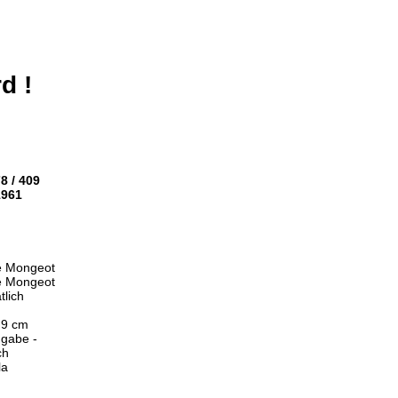
d !
8 / 409
1961
e Mongeot
e Mongeot
lich
,9 cm
ngabe -
ch
la