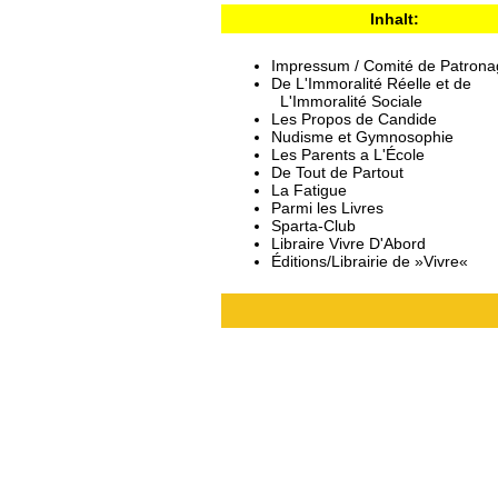
Inhalt:
Impressum / Comité de Patrona
De L'Immoralité Réelle et de
L'Immoralité Sociale
Les Propos de Candide
Nudisme et Gymnosophie
Les Parents a L'École
De Tout de Partout
La Fatigue
Parmi les Livres
Sparta-Club
Libraire Vivre D'Abord
Éditions/Librairie de »Vivre«