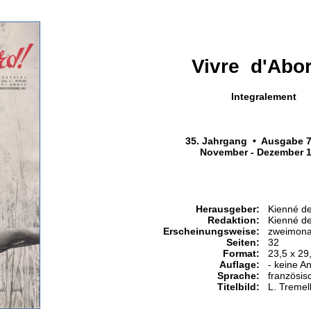
Vivre d'Abor
Integralement
35. Jahrgang • Ausgabe 7
November - Dezember 
Herausgeber:
Kienné d
Redaktion:
Kienné d
Erscheinungsweise:
zweimonat
Seiten:
32
Format:
23,5 x 29
Auflage:
- keine A
Sprache:
französis
Titelbild:
L. Tremel