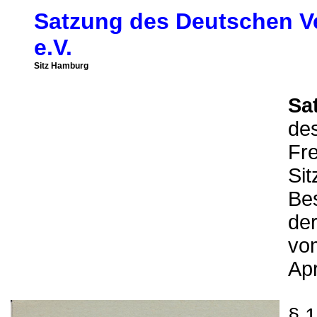
Satzung des Deutschen Ve
e.V.
Sitz Hamburg
Sa
de
Fre
Si
Be
de
vom
Apr
§ 