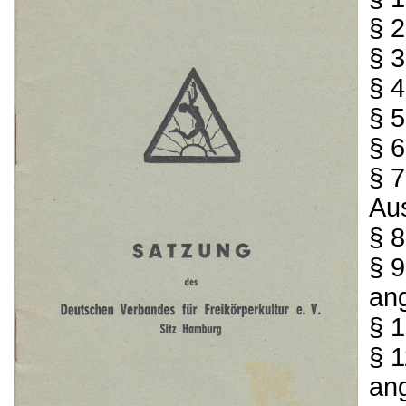
§ 
§ 3
§ 
§ 
§ 
§ 
Au
§ 
§ 9
an
§ 
§ 
an