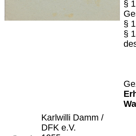
§ 1
Ge
§ 1
§ 
de
Ge
Er
Wa
Karlwilli Damm /
DFK e.V.