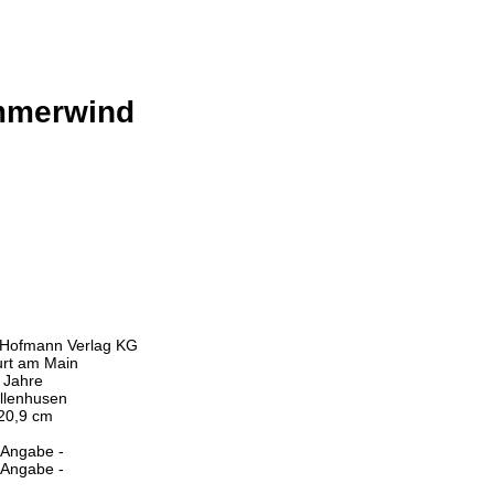
mmerwind
 Hofmann Verlag KG
urt am Main
 Jahre
ellenhusen
 20,9 cm
 Angabe -
 Angabe -