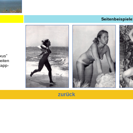
Seitenbeispiele
xus”
Seiten
lapp-
zurück