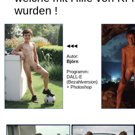
wurden !
◀◀◀
Autor:
Björn
Programm:
DALL-E
(Bezahlversion)
+ Photoshop