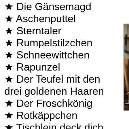
★ Die Gänsemagd
★ Aschenputtel
★ Sterntaler
★ Rumpelstilzchen
★ Schneewittchen
★ Rapunzel
★ Der Teufel mit den
drei goldenen Haaren
★ Der Froschkönig
★ Rotkäppchen
★ Tischlein deck dich