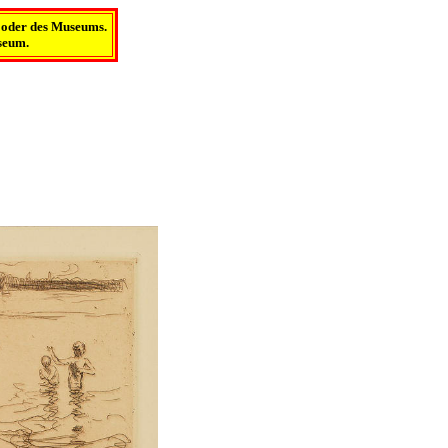
s oder des Museums.
useum.