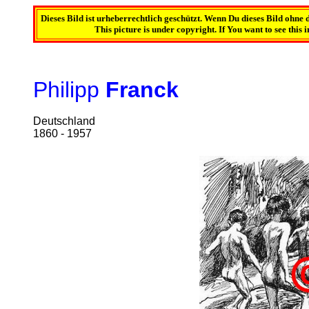
Dieses Bild ist urheberrechtlich geschützt. Wenn Du dieses Bild ohn
This picture is under copyright. If You want to see this 
Philipp
Franck
Deutschland
1860 - 1957