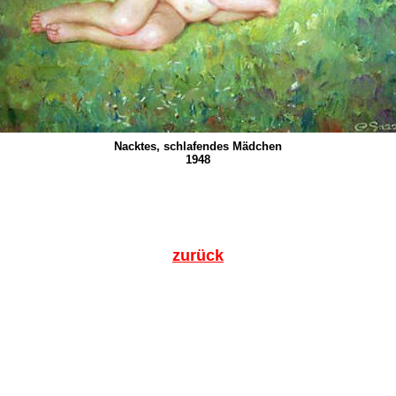
Nacktes, schlafendes Mädchen
1948
zurück