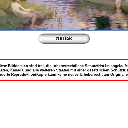
iese Bilddateien sind frei, die urheberrechtliche Schutzfrist ist abgelaufe
taaten, Kanada und alle weiteren Staaten mit einer gesetzlichen Schutzf
derte Reproduktion/Kopie kann keine neues Urheberrecht am Original e