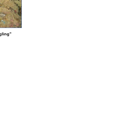
gling”