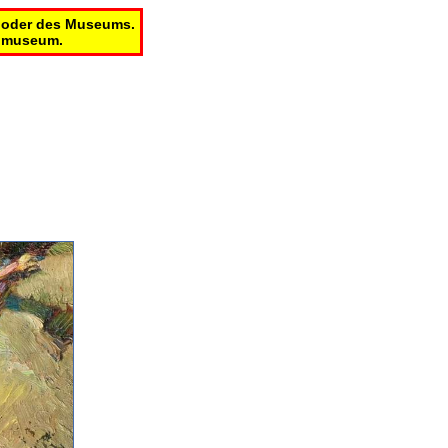
rs oder des Museums.
he museum.