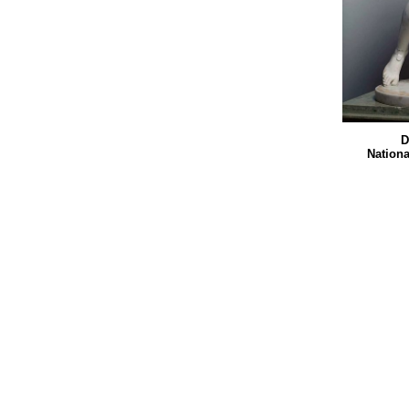
D
Nation